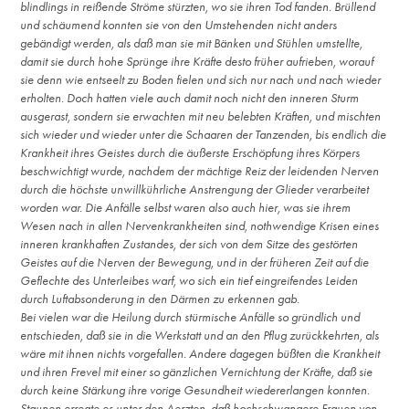
blindlings in reißende Ströme stürzten, wo sie ihren Tod fanden. Brüllend
und schäumend konnten sie von den Umstehenden nicht anders
gebändigt werden, als daß man sie mit Bänken und Stühlen umstellte,
damit sie durch hohe Sprünge ihre Kräfte desto früher aufrieben, worauf
sie denn wie entseelt zu Boden fielen und sich nur nach und nach wieder
erholten. Doch hatten viele auch damit noch nicht den inneren Sturm
ausgerast, sondern sie erwachten mit neu belebten Kräften, und mischten
sich wieder und wieder unter die Schaaren der Tanzenden, bis endlich die
Krankheit ihres Geistes durch die äußerste Erschöpfung ihres Körpers
beschwichtigt wurde, nachdem der mächtige Reiz der leidenden Nerven
durch die höchste unwillkührliche Anstrengung der Glieder verarbeitet
worden war. Die Anfälle selbst waren also auch hier, was sie ihrem
Wesen nach in allen Nervenkrankheiten sind, nothwendige Krisen eines
inneren krankhaften Zustandes, der sich von dem Sitze des gestörten
Geistes auf die Nerven der Bewegung, und in der früheren Zeit auf die
Geflechte des Unterleibes warf, wo sich ein tief eingreifendes Leiden
durch Luftabsonderung in den Därmen zu erkennen gab.
Bei vielen war die Heilung durch stürmische Anfälle so gründlich und
entschieden, daß sie in die Werkstatt und an den Pflug zurückkehrten, als
wäre mit ihnen nichts vorgefallen. Andere dagegen büßten die Krankheit
und ihren Frevel mit einer so gänzlichen Vernichtung der Kräfte, daß sie
durch keine Stärkung ihre vorige Gesundheit wiedererlangen konnten.
Staunen erregte es unter den Aerzten, daß hochschwangere Frauen von