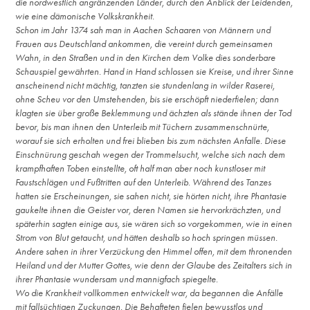
die nordwestlich angränzenden Länder, durch den Anblick der Leidenden,
wie eine dämonische Volkskrankheit.
Schon im Jahr 1374 sah man in Aachen Schaaren von Männern und
Frauen aus Deutschland ankommen, die vereint durch gemeinsamen
Wahn, in den Straßen und in den Kirchen dem Volke dies sonderbare
Schauspiel gewährten. Hand in Hand schlossen sie Kreise, und ihrer Sinne
anscheinend nicht mächtig, tanzten sie stundenlang in wilder Raserei,
ohne Scheu vor den Umstehenden, bis sie erschöpft niederfielen; dann
klagten sie über große Beklemmung und ächzten als stände ihnen der Tod
bevor, bis man ihnen den Unterleib mit Tüchern zusammenschnürte,
worauf sie sich erholten und frei blieben bis zum nächsten Anfalle. Diese
Einschnürung geschah wegen der Trommelsucht, welche sich nach dem
krampfhaften Toben einstellte, oft half man aber noch kunstloser mit
Faustschlägen und Fußtritten auf den Unterleib. Während des Tanzes
hatten sie Erscheinungen, sie sahen nicht, sie hörten nicht, ihre Phantasie
gaukelte ihnen die Geister vor, deren Namen sie hervorkrächzten, und
späterhin sagten einige aus, sie wären sich so vorgekommen, wie in einen
Strom von Blut getaucht, und hätten deshalb so hoch springen müssen.
Andere sahen in ihrer Verzückung den Himmel offen, mit dem thronenden
Heiland und der Mutter Gottes, wie denn der Glaube des Zeitalters sich in
ihrer Phantasie wundersam und mannigfach spiegelte.
Wo die Krankheit vollkommen entwickelt war, da begannen die Anfälle
mit fallsüchtigen Zuckungen. Die Behafteten fielen bewusstlos und