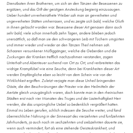
Dienstboten ihren Brotherren, um sich an den Tänzen der Besessenen zu
ergötzen, und das Gift der geistigen Ansteckung begierig einzusaugen.
Ueber hundert unverheirathete Weiber sah man an geweiheten und
ungeweiheten Stätten umherrasen, und es zeigte sich bald, welche Gluth
in ihnen gelöscht worden war. Besessene dieser Art genasen dann auch
sehr bald, viele schon innerhalb zehn Tagen, andere blieben jedoch
unersättlich, so daß man sie den schwangeren Leib mit Tüchern umgürten
und immer wieder und wieder an den Tänzen Theil nehmen sah.
Schaaren versunkener Müßiggänger, welche die Geberden und die
Zuckungen der Kranken trefflich nachzuahmen verstanden, zogen
Unterhalt und Abenteuer suchend von Ort zu Ort, und verbreiteten das
widrige Krampfübel wie eine Seuche, denn bei Krankheiten dieser Art
werden Empfängliche eben so leicht von dem Schein wie von der
Wirklichkeit ergriffen. Zuletzt verjagte man diese Unheil bringenden
Gäste, die den Beschwörungen der Priester wie den Heilmitteln der
Aertzte gleich unzugänglich waren, doch konnte man in den rheinischen
Städten erst nach vier Monaten des Truges und der Lasterhaftigkeit Herr
werden, die das ursprüngliche Uebel so bedenklich vergrößert hatten.
Einmal ins Leben gerufen, schlich indessen die Seuche weiter, und fand
überreichliche Nahrung in der Sinnesart des vierzehnten und funfzehnten
Jahrhunderts, ja auch noch im sechzehnten und siebzehnten dauerte sie,
wenn auch vermindert, fort als eine stehende Geisteskrankheit, und