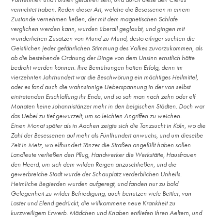
vernichtet haben. Reden dieser Art, welche die Besessenen in einem
Zustande vernehmen ließen, der mit dem magnetischen Schlafe
verglichen werden kann, wurden überall geglaubt, und gingen mit
wunderlichen Zusätzen von Mund zu Mund, desto eifriger suchten die
Geistlichen jeder gefährlichen Stimmung des Volkes zuvorzukommen, als
ob die bestehende Ordnung der Dinge von dem Unsinn ernstlich hätte
bedroht werden können. Ihre Bemühungen hatten Erfolg, denn im
vierzehnten Jahrhundert war die Beschwörung ein mächtiges Heilmittel,
oder es fand auch die wahnsinnige Ueberspannung in der von selbst
eintretenden Erschlaffung ihr Ende, und so sah man nach zehn oder elf
Monaten keine Johannistänzer mehr in den belgischen Städten. Doch war
das Uebel zu tief gewurzelt, um so leichten Angriffen zu weichen.
Einen Monat später als in Aachen zeigte sich die Tanzsucht in Köln, wo die
Zahl der Besessenen auf mehr als Fünfhundert anwuchs, und um dieselbe
Zeit in Metz, wo elfhundert Tänzer die Straßen angefüllt haben sollen.
Landleute verließen den Pflug, Handwerker die Werkstätte, Hausfrauen
den Heerd, um sich dem wilden Reigen anzuschließen, und die
gewerbreiche Stadt wurde der Schauplatz verderblichen Unheils.
Heimliche Begierden wurden aufgeregt, und fanden nur zu bald
Gelegenheit zu wilder Befriedigung, auch benutzen viele Bettler, von
Laster und Elend gedrückt, die willkommene neue Krankheit zu
kurzweiligem Erwerb. Mädchen und Knaben entliefen ihren Aeltern, und