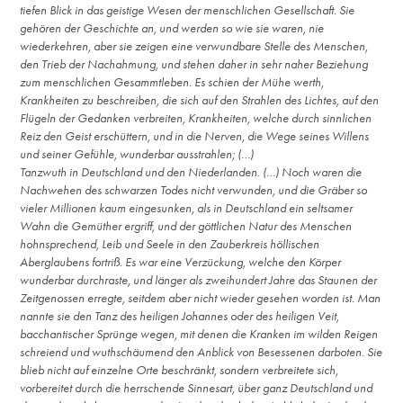
tiefen Blick in das geistige Wesen der menschlichen Gesellschaft. Sie
gehören der Geschichte an, und werden so wie sie waren, nie
wiederkehren, aber sie zeigen eine verwundbare Stelle des Menschen,
den Trieb der Nachahmung, und stehen daher in sehr naher Beziehung
zum menschlichen Gesammtleben. Es schien der Mühe werth,
Krankheiten zu beschreiben, die sich auf den Strahlen des Lichtes, auf den
Flügeln der Gedanken verbreiten, Krankheiten, welche durch sinnlichen
Reiz den Geist erschüttern, und in die Nerven, die Wege seines Willens
und seiner Gefühle, wunderbar ausstrahlen; (…)
Tanzwuth in Deutschland und den Niederlanden. (…) Noch waren die
Nachwehen des schwarzen Todes nicht verwunden, und die Gräber so
vieler Millionen kaum eingesunken, als in Deutschland ein seltsamer
Wahn die Gemüther ergriff, und der göttlichen Natur des Menschen
hohnsprechend, Leib und Seele in den Zauberkreis höllischen
Aberglaubens fortriß. Es war eine Verzückung, welche den Körper
wunderbar durchraste, und länger als zweihundert Jahre das Staunen der
Zeitgenossen erregte, seitdem aber nicht wieder gesehen worden ist. Man
nannte sie den Tanz des heiligen Johannes oder des heiligen Veit,
bacchantischer Sprünge wegen, mit denen die Kranken im wilden Reigen
schreiend und wuthschäumend den Anblick von Besessenen darboten. Sie
blieb nicht auf einzelne Orte beschränkt, sondern verbreitete sich,
vorbereitet durch die herrschende Sinnesart, über ganz Deutschland und