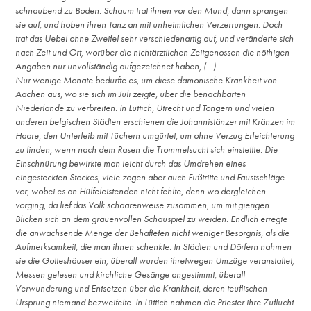
schnaubend zu Boden. Schaum trat ihnen vor den Mund, dann sprangen
sie auf, und hoben ihren Tanz an mit unheimlichen Verzerrungen. Doch
trat das Uebel ohne Zweifel sehr verschiedenartig auf, und veränderte sich
nach Zeit und Ort, worüber die nichtärztlichen Zeitgenossen die nöthigen
Angaben nur unvollständig aufgezeichnet haben, (…)
Nur wenige Monate bedurfte es, um diese dämonische Krankheit von
Aachen aus, wo sie sich im Juli zeigte, über die benachbarten
Niederlande zu verbreiten. In Lüttich, Utrecht und Tongern und vielen
anderen belgischen Städten erschienen die Johannistänzer mit Kränzen im
Haare, den Unterleib mit Tüchern umgürtet, um ohne Verzug Erleichterung
zu finden, wenn nach dem Rasen die Trommelsucht sich einstellte. Die
Einschnürung bewirkte man leicht durch das Umdrehen eines
eingesteckten Stockes, viele zogen aber auch Fußtritte und Faustschläge
vor, wobei es an Hülfeleistenden nicht fehlte, denn wo dergleichen
vorging, da lief das Volk schaarenweise zusammen, um mit gierigen
Blicken sich an dem grauenvollen Schauspiel zu weiden. Endlich erregte
die anwachsende Menge der Behafteten nicht weniger Besorgnis, als die
Aufmerksamkeit, die man ihnen schenkte. In Städten und Dörfern nahmen
sie die Gotteshäuser ein, überall wurden ihretwegen Umzüge veranstaltet,
Messen gelesen und kirchliche Gesänge angestimmt, überall
Verwunderung und Entsetzen über die Krankheit, deren teuflischen
Ursprung niemand bezweifelte. In Lüttich nahmen die Priester ihre Zuflucht