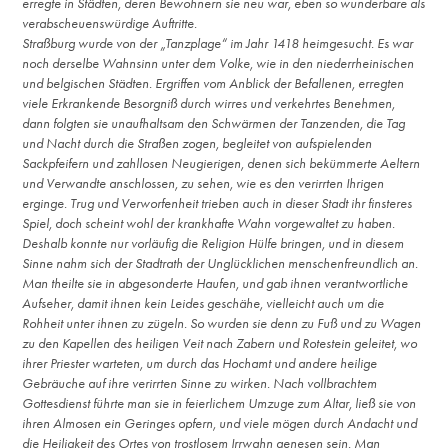
erregte in Städten, deren Bewohnern sie neu war, eben so wunderbare als
verabscheuenswürdige Auftritte.
Straßburg wurde von der „Tanzplage“ im Jahr 1418 heimgesucht. Es war
noch derselbe Wahnsinn unter dem Volke, wie in den niederrheinischen
und belgischen Städten. Ergriffen vom Anblick der Befallenen, erregten
viele Erkrankende Besorgniß durch wirres und verkehrtes Benehmen,
dann folgten sie unaufhaltsam den Schwärmen der Tanzenden, die Tag
und Nacht durch die Straßen zogen, begleitet von aufspielenden
Sackpfeifern und zahllosen Neugierigen, denen sich bekümmerte Aeltern
und Verwandte anschlossen, zu sehen, wie es den verirrten Ihrigen
erginge. Trug und Verworfenheit trieben auch in dieser Stadt ihr finsteres
Spiel, doch scheint wohl der krankhafte Wahn vorgewaltet zu haben.
Deshalb konnte nur vorläufig die Religion Hülfe bringen, und in diesem
Sinne nahm sich der Stadtrath der Unglücklichen menschenfreundlich an.
Man theilte sie in abgesonderte Haufen, und gab ihnen verantwortliche
Aufseher, damit ihnen kein Leides geschähe, vielleicht auch um die
Rohheit unter ihnen zu zügeln. So wurden sie denn zu Fuß und zu Wagen
zu den Kapellen des heiligen Veit nach Zabern und Rotestein geleitet, wo
ihrer Priester warteten, um durch das Hochamt und andere heilige
Gebräuche auf ihre verirrten Sinne zu wirken. Nach vollbrachtem
Gottesdienst führte man sie in feierlichem Umzuge zum Altar, ließ sie von
ihren Almosen ein Geringes opfern, und viele mögen durch Andacht und
die Heiligkeit des Ortes von trostlosem Irrwahn genesen sein. Man