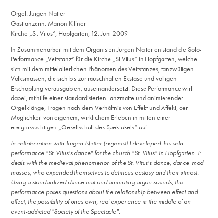
Orgel: Jürgen Natter
Gasttänzerin: Marion Kiffner
Kirche „St. Vitus“, Hopfgarten, 12. Juni 2009
In Zusammenarbeit mit dem Organisten Jürgen Natter entstand die Solo-
Performance „Veitstanz“ für die Kirche „St.Vitus“ in Hopfgarten, welche
sich mit dem mittelalterlichen Phänomen des Veitstanzes, tanzwütigen
Volksmassen, die sich bis zur rauschhaften Ekstase und völligen
Erschöpfung verausgabten, auseinandersetzt. Diese Performance wirft
dabei, mithilfe einer standardisierten Tanzmatte und animierender
Orgelklänge, Fragen nach dem Verhältnis von Effekt und Affekt, der
Möglichkeit von eigenem, wirklichem Erleben in mitten einer
ereignissüchtigen „Gesellschaft des Spektakels“ auf.
In collaboration with Jürgen Natter (organist) I developed this solo
performance "St. Vitus's dance" for the church "St. Vitus" in Hopfgarten. It
deals with the medieval phenomenon of the St. Vitus's dance, dance-mad
masses, who expended themselves to delirious ecstasy and their utmost.
U
sing a standardized dance mat and animating organ sounds,
this
performance poses questions about the relationship between effect and
affect, the possibility of ones own, real experience in the middle of an
event-addicted "Society of the Spectacle".