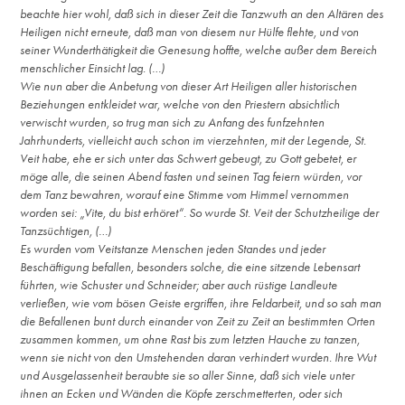
beachte hier wohl, daß sich in dieser Zeit die Tanzwuth an den Altären des
Heiligen nicht erneute, daß man von diesem nur Hülfe flehte, und von
seiner Wunderthätigkeit die Genesung hoffte, welche außer dem Bereich
menschlicher Einsicht lag. (…)
Wie nun aber die Anbetung von dieser Art Heiligen aller historischen
Beziehungen entkleidet war, welche von den Priestern absichtlich
verwischt wurden, so trug man sich zu Anfang des funfzehnten
Jahrhunderts, vielleicht auch schon im vierzehnten, mit der Legende, St.
Veit habe, ehe er sich unter das Schwert gebeugt, zu Gott gebetet, er
möge alle, die seinen Abend fasten und seinen Tag feiern würden, vor
dem Tanz bewahren, worauf eine Stimme vom Himmel vernommen
worden sei: „Vite, du bist erhöret“. So wurde St. Veit der Schutzheilige der
Tanzsüchtigen, (…)
Es wurden vom Veitstanze Menschen jeden Standes und jeder
Beschäftigung befallen, besonders solche, die eine sitzende Lebensart
führten, wie Schuster und Schneider; aber auch rüstige Landleute
verließen, wie vom bösen Geiste ergriffen, ihre Feldarbeit, und so sah man
die Befallenen bunt durch einander von Zeit zu Zeit an bestimmten Orten
zusammen kommen, um ohne Rast bis zum letzten Hauche zu tanzen,
wenn sie nicht von den Umstehenden daran verhindert wurden. Ihre Wut
und Ausgelassenheit beraubte sie so aller Sinne, daß sich viele unter
ihnen an Ecken und Wänden die Köpfe zerschmetterten, oder sich