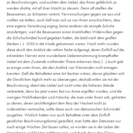
zu Beschwörungen, und suchten dem Uebel, das ihnen gefährlich zu
werden drohte, mit all ihrer Macht zu steuern. Denn oft stießen die
Besessenen, zu Schaaren vereint, Verwünschungen gegen sie aus und
wollten sie tödten, auch ließ man sich so von ihnen einschüchtern, dass
eine eigene Verordnung erging, keine anderen als stumpfe Schuhe
anzufertigen, weil die Besessenen einen krankhaften Widerwillen gegen
die Schuhschnäbel kund gegeben hatten, die bald nach dem großen
Sterben i. J. 1350 in die Mode gekommen waren. Noch mehr wurden
diese durch den Anblick der rothen Farbe aufgeregt, deren Einfluß auf die
erkrankten Nerven eine wunderbare Uebereinstimmung krampfhafter
Uebel mit dem Zustande wüthender Thiere erkennen lässt, (…) Auch gab
es einige unter ihnen, die den Anblick von Weinenden nicht ertragen
konnten. Daß die Behafteten eine Art Sectirer wären, davon glaubten sich
die Geistlichen täglich mehr zu überzeugen, deshalb eilten sie mit der
Beschwörung, damit das Uebel sich nicht unter die höheren Stände
verbreitete, denn bis jetzt waren fast nur Arme ergriffen worden, und die
wenigen Wohlhabenden und Mönche, die man unter ihnen sah, gehörten
zu denen, deren Leichtfertigkeit dem Reiz der Neuheit nicht zu
widerstehen vermochte, sollte diese auch von dämonischen Schwindel
ausgehen. Wirklich hatten nun auch Behaftete unter dem Einfluß
geistlicher Beschwörungsformel geäußert, man hätte den Dämonen nur
noch einige Wochen Zeit lassen sollen, so würden sie in die Leiber der
Vornehmen und Fürsten gefahren sein, und durch diese den Clerus