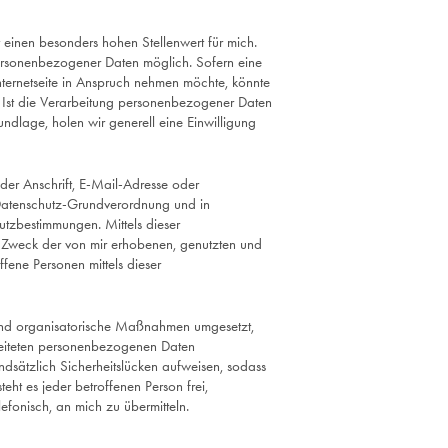
t einen besonders hohen Stellenwert für mich.
personenbezogener Daten möglich. Sofern eine
ternetseite in Anspruch nehmen möchte, könnte
 Ist die Verarbeitung personenbezogener Daten
undlage, holen wir generell eine Einwilligung
er Anschrift, E-Mail-Adresse oder
r Datenschutz-Grundverordnung und in
utzbestimmungen. Mittels dieser
d Zweck der von mir erhobenen, genutzten und
fene Personen mittels dieser
e und organisatorische Maßnahmen umgesetzt,
rbeiteten personenbezogenen Daten
ndsätzlich Sicherheitslücken aufweisen, sodass
eht es jeder betroffenen Person frei,
fonisch, an mich zu übermitteln.